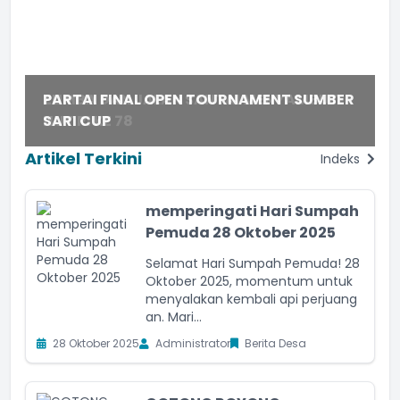
PARTAI FINAL OPEN TOURNAMENT SUMBER
ZUMBA DAN JALAN SANTAI MENYAMBUT
SARI CUP
HUT RI KE 78
S
Artikel Terkini
Indeks
memperingati Hari Sumpah
Pemuda 28 Oktober 2025
Selamat Hari Sumpah Pemuda! 28
Oktober 2025, momentum untuk
menyalakan kembali api perjuang
an. Mari...
28 Oktober 2025
Administrator
Berita Desa