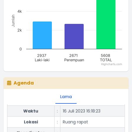
4k
Jumlah
2k
0
Rapat Lagi
2937
2671
5608
Laki-laki
Perempuan
TOTAL
Waktu
:
16 Juli 2023 16:18:23
Highcharts.com
End of interactive chart.
Lokasi
:
Aula Desa
Agenda
Koordinator
:
Rapat bulanan
Lama
Waktu
:
16 Juli 2023 16:18:23
Lokasi
:
Ruang rapat
Koordinator
: