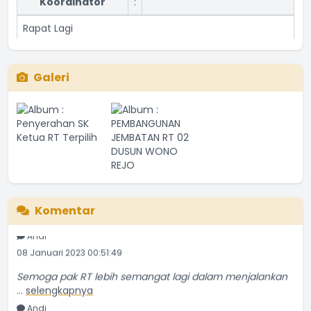
Rapat Lagi
Waktu
:
16 Juli 2023 16:18:23
Lokasi
:
Aula Desa
Galeri
Koordinator
:
Rapat bulanan
Waktu
:
16 Juli 2023 16:18:23
Lokasi
:
Ruang rapat
Koordinator
:
Semoga pak RT lebih semangat lagi dalam menjalankan
Komentar
...
selengkapnya
Andi
08 Januari 2023 00:51:49
Semoga pak RT lebih semangat lagi dalam menjalankan
...
selengkapnya
Andi