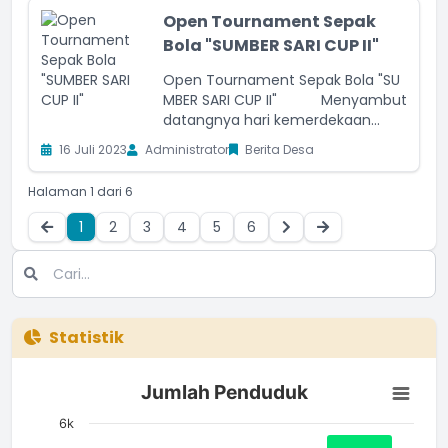
Open Tournament Sepak
Bola "SUMBER SARI CUP II"
Open Tournament Sepak Bola "SU
MBER SARI CUP II" Menyambut
datangnya hari kemerdekaan...
16 Juli 2023
Administrator
Berita Desa
Halaman 1 dari 6
1
2
3
4
5
6
Statistik
Jumlah Penduduk
Jumlah Penduduk
Bar chart with 3 bars.
The chart has 1 X axis displaying categories.
6k
The chart has 1 Y axis displaying Jumlah. Data ranges from 2