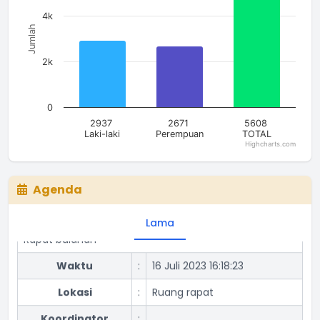
4k
Jumlah
2k
0
Rapat Lagi
2937
2671
5608
Laki-laki
Perempuan
TOTAL
Highcharts.com
Waktu
:
16 Juli 2023 16:18:23
End of interactive chart.
Lokasi
:
Aula Desa
Agenda
Koordinator
:
Lama
Rapat bulanan
Waktu
:
16 Juli 2023 16:18:23
Lokasi
:
Ruang rapat
Koordinator
: