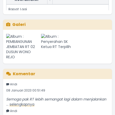
Rapat Lagi
Waktu
:
16 Juli 2023 16:18:23
Galeri
Lokasi
:
Aula Desa
Koordinator
:
Rapat bulanan
Waktu
:
16 Juli 2023 16:18:23
Lokasi
:
Ruang rapat
Semoga pak RT lebih semangat lagi dalam menjalankan
Koordinator
:
Komentar
...
selengkapnya
Andi
08 Januari 2023 00:51:49
Semoga pak RT lebih semangat lagi dalam menjalankan
...
selengkapnya
Andi