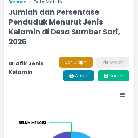
Beranda
Data Statistik
Jumlah dan Persentase
Penduduk Menurut Jenis
Kelamin di Desa Sumber Sari,
2026
Bar Graph
Pie Graph
Grafik Jenis
Kelamin
Cetak
Unduh
Chart
Pie chart with 3 slices.
BELUM MENGISI
BELUM MENGISI