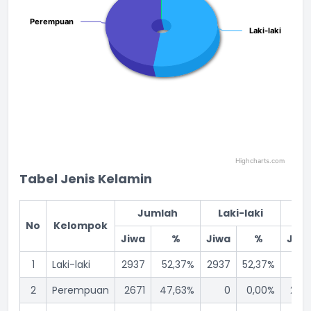
Perempuan
Perempuan
Laki-laki
Laki-laki
Highcharts.com
End of interactive chart.
Tabel Jenis Kelamin
Jumlah
Laki-laki
Pe
No
Kelompok
Jiwa
%
Jiwa
%
Jiwa
1
Laki-laki
2937
52,37%
2937
52,37%
0
2
Perempuan
2671
47,63%
0
0,00%
2671