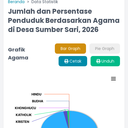
Beranda
Data Statistik
Jumlah dan Persentase
Penduduk Berdasarkan Agama
di Desa Sumber Sari, 2026
Bar Graph
Pie Graph
Grafik
Agama
Cetak
Unduh
Chart
Pie chart with 8 slices.
HINDU
HINDU
BUDHA
BUDHA
KHONGHUCU
KHONGHUCU
KATHOLIK
KATHOLIK
KRISTEN
KRISTEN