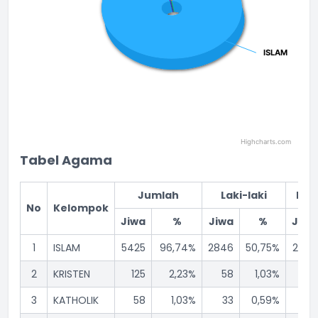
ISLAM
ISLAM
Highcharts.com
End of interactive chart.
Tabel Agama
Jumlah
Laki-laki
Per
No
Kelompok
Jiwa
%
Jiwa
%
Jiwa
1
ISLAM
5425
96,74%
2846
50,75%
2579
2
KRISTEN
125
2,23%
58
1,03%
67
3
KATHOLIK
58
1,03%
33
0,59%
25