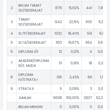
BELUM TAMAT
2
876
15,62%
441
7,86%
SD/SEDERAJAT
TAMAT
3
1242
22,15%
630
11,23%
SD/SEDERAJAT
4
SLTP/SEDERAJAT
1032
18,40%
513
9,15%
5
SLTA/SEDERAJAT
1103
19,67%
654
11,66%
6
DIPLOMA I/II
12
0,21%
4
0,07%
AKADEMI/DIPLOMA
7
51
0,91%
18
0,32%
III/S. MUDA
DIPLOMA
8
136
2,43%
66
1,18%
IV/STRATA I
9
STRATA II
5
0,09%
3
0,05%
JUMLAH
5608
100,00%
2937
52,37%
BELUM MENGISI
0
0,00%
0
0,00%