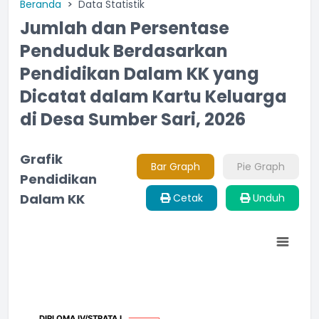
Beranda
Data Statistik
Jumlah dan Persentase
Penduduk Berdasarkan
Pendidikan Dalam KK yang
Dicatat dalam Kartu Keluarga
di Desa Sumber Sari, 2026
Grafik
Bar Graph
Pie Graph
Pendidikan
Dalam KK
Cetak
Unduh
Chart
Pie chart with 11 slices.
DIPLOMA IV/STRATA I
DIPLOMA IV/STRATA I