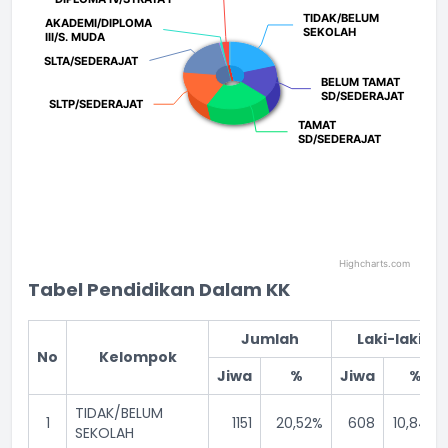
TIDAK/BELUM
TIDAK/BELUM
AKADEMI/DIPLOMA
AKADEMI/DIPLOMA
SEKOLAH
SEKOLAH
III/S. MUDA
III/S. MUDA
SLTA/SEDERAJAT
SLTA/SEDERAJAT
BELUM TAMAT
BELUM TAMAT
SD/SEDERAJAT
SD/SEDERAJAT
SLTP/SEDERAJAT
SLTP/SEDERAJAT
TAMAT
TAMAT
SD/SEDERAJAT
SD/SEDERAJAT
Highcharts.com
End of interactive chart.
Tabel Pendidikan Dalam KK
Jumlah
Laki-laki
No
Kelompok
Jiwa
%
Jiwa
%
TIDAK/BELUM
1
1151
20,52%
608
10,84%
SEKOLAH